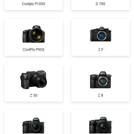
Coolpix P1000
D 780
CoolPix P950
Z F
Z 30
Z 8