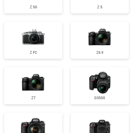
Z 50
Z 5
Z FC
Z6 II
Z7
D3500