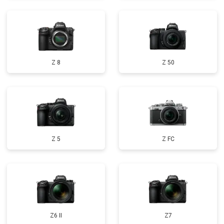
Z 8
Z 50
Z 5
Z FC
Z6 II
Z7