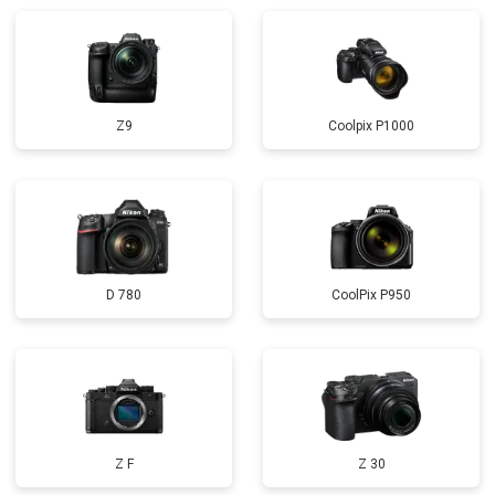
Z9
Coolpix P1000
D 780
CoolPix P950
Z F
Z 30