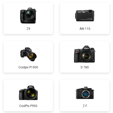
Z9
AW 110
Coolpix P1000
D 780
CoolPix P950
Z F