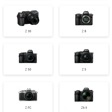
Z 30
Z 8
Z 50
Z 5
Z FC
Z6 II