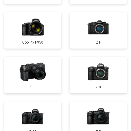
CoolPix P950
Z F
Z 30
Z 8