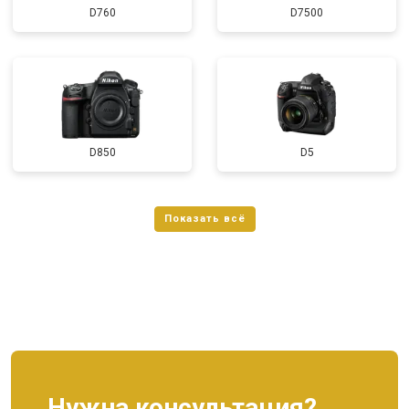
D760
D7500
D850
D5
Нужна консультация?