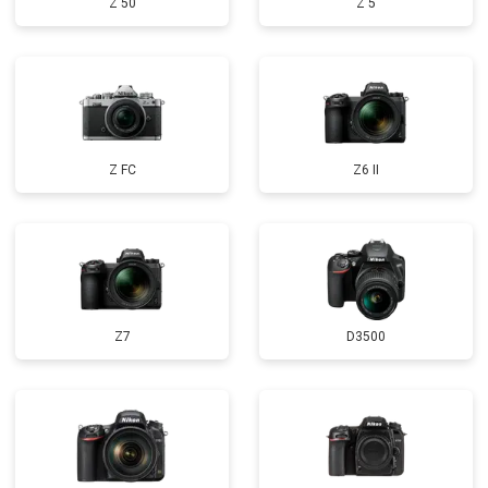
Z 50
Z 5
Z FC
Z6 II
Z7
D3500