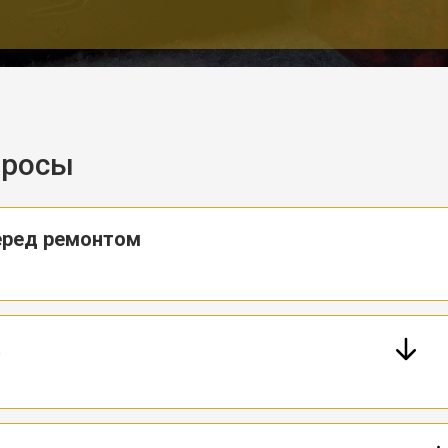
просы
еред ремонтом
а