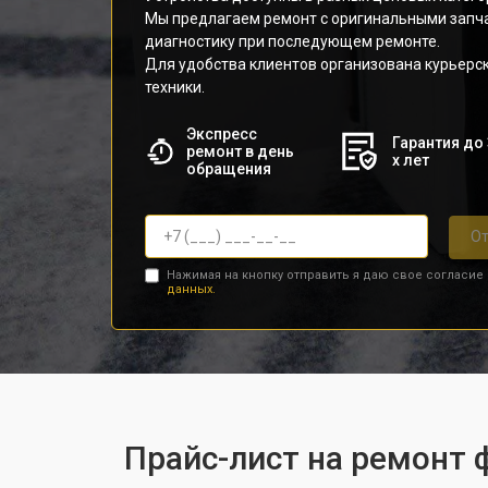
Мы предлагаем ремонт с оригинальными запч
диагностику при последующем ремонте.
Для удобства клиентов организована курьерс
техники.
Экспресс
Гарантия до 
ремонт в день
х лет
обращения
От
Нажимая на кнопку отправить я даю свое согласие
данных.
Прайс-лист на ремонт