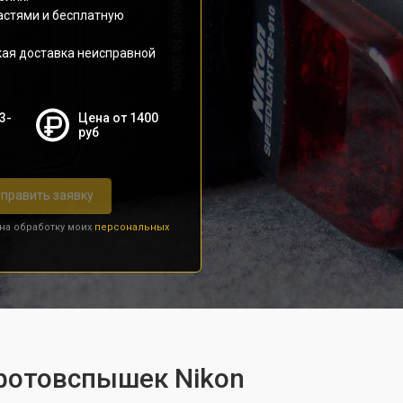
астями и бесплатную
кая доставка неисправной
3-
Цена от 1400
руб
править заявку
 на обработку моих
персональных
 фотовспышек Nikon