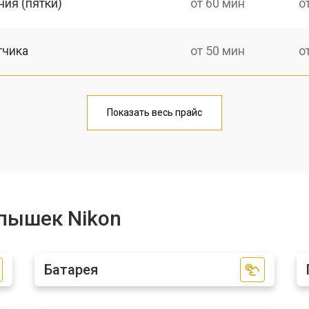
ия (пятки)
от 60 мин
о
тчика
от 50 мин
о
от 70 мин
о
Показать весь прайс
пышек Nikon
Батарея