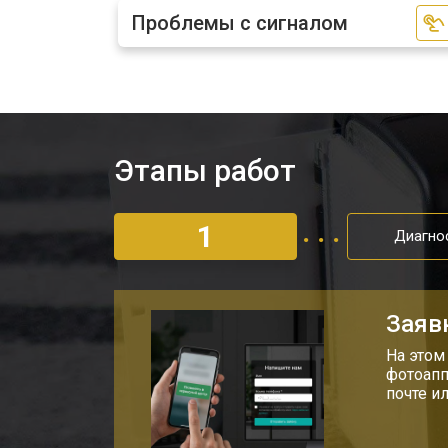
Проблемы с сигналом
Этапы работ
1
Диагно
Заяв
На этом
фотоапп
почте и