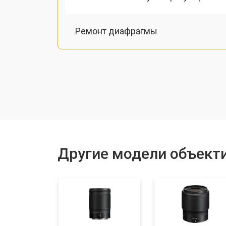
Ремонт диафрагмы
Восстановление после попадания в
Чистка от пыли
Юстировка
Другие модели объекти
Замена байонета
Ремонт шлейфа оптического стаби