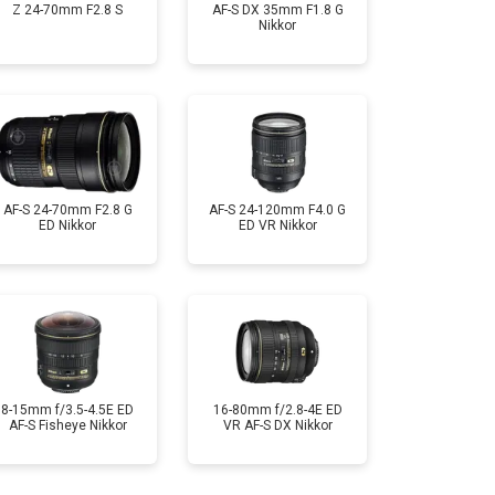
Z 24-70mm F2.8 S
AF-S DX 35mm F1.8 G
Nikkor
AF-S 24-70mm F2.8 G
AF-S 24-120mm F4.0 G
ED Nikkor
ED VR Nikkor
8-15mm f/3.5-4.5E ED
16-80mm f/2.8-4E ED
AF-S Fisheye Nikkor
VR AF-S DX Nikkor