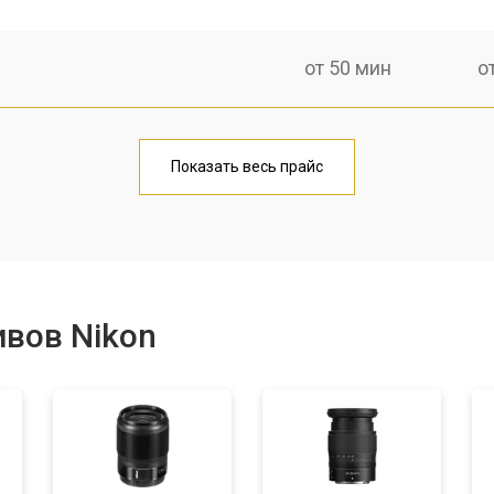
от 50 мин
о
лаги
от 60 мин
о
Показать весь прайс
от 50 мин
о
от 80 мин
о
вов Nikon
от 40 мин
о
лизатора
от 80 мин
о