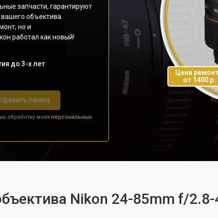
ьные запчасти, гарантируют
 вашего объектива.
монт, но и
он работал как новый!
ия до 3-х лет
Цена ремон
от 1400 р.
править заявку
 на обработку моих
персональных
бъектива Nikon 24-85mm f/2.8-