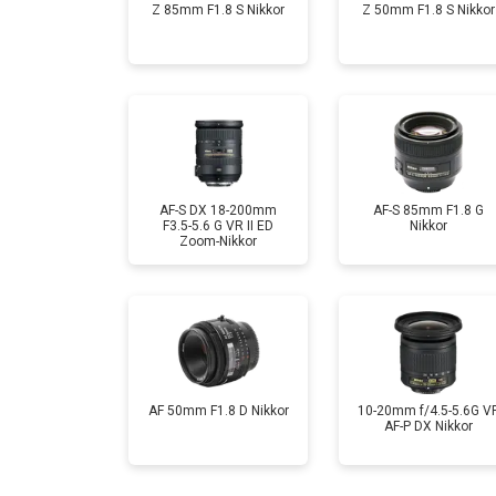
Z 85mm F1.8 S Nikkor
Z 50mm F1.8 S Nikkor
AF-S DX 18-200mm
AF-S 85mm F1.8 G
F3.5-5.6 G VR II ED
Nikkor
Zoom-Nikkor
AF 50mm F1.8 D Nikkor
10-20mm f/4.5-5.6G V
AF-P DX Nikkor