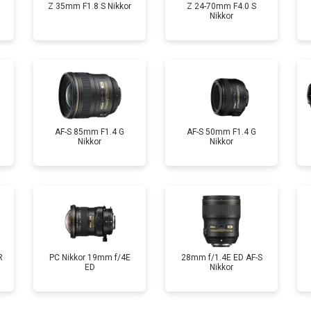
Z 35mm F1.8 S Nikkor
Z 24-70mm F4.0 S
Nikkor
AF-S 85mm F1.4 G
AF-S 50mm F1.4 G
Nikkor
Nikkor
R
PC Nikkor 19mm f/4E
28mm f/1.4E ED AF-S
ED
Nikkor