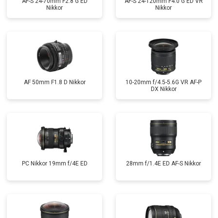
AF-S 24-70mm F2.8 G ED
AF-S 24-120mm F4.0 G ED VR
Nikkor
Nikkor
AF 50mm F1.8 D Nikkor
10-20mm f/4.5-5.6G VR AF-P
DX Nikkor
PC Nikkor 19mm f/4E ED
28mm f/1.4E ED AF-S Nikkor