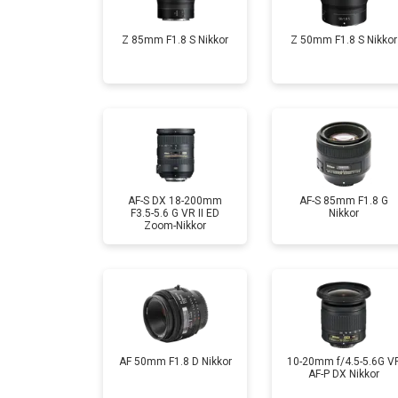
Z 85mm F1.8 S Nikkor
Z 50mm F1.8 S Nikkor
AF-S DX 18-200mm
AF-S 85mm F1.8 G
F3.5-5.6 G VR II ED
Nikkor
Zoom-Nikkor
AF 50mm F1.8 D Nikkor
10-20mm f/4.5-5.6G V
AF-P DX Nikkor