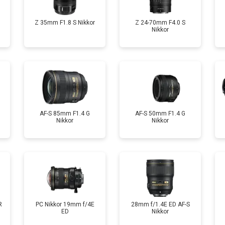
Z 35mm F1.8 S Nikkor
Z 24-70mm F4.0 S
Nikkor
AF-S 85mm F1.4 G
AF-S 50mm F1.4 G
Nikkor
Nikkor
R
PC Nikkor 19mm f/4E
28mm f/1.4E ED AF-S
ED
Nikkor