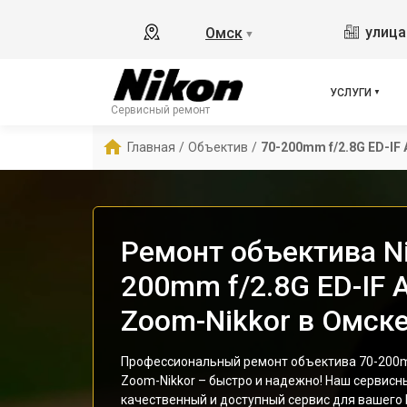
улица
Омск
▼
УСЛУГИ
Сервисный ремонт
Главная
/
Объектив
/
70-200mm f/2.8G ED-IF
Ремонт объектива Ni
200mm f/2.8G ED-IF 
Zoom-Nikkor в Омск
Профессиональный ремонт объектива 70-200mm
Zoom-Nikkor – быстро и надежно! Наш сервисн
качественный и доступный сервис для вашего N