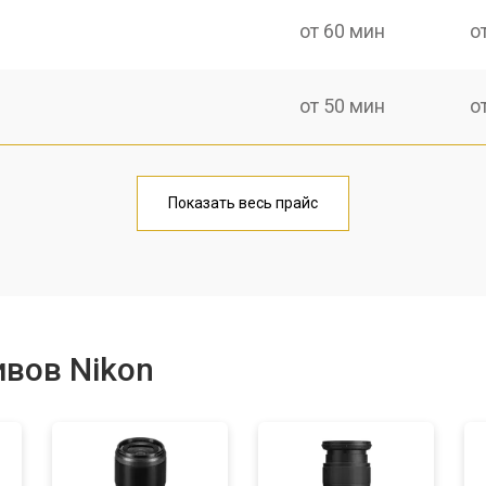
от 60 мин
о
от 50 мин
о
лаги
от 60 мин
о
Показать весь прайс
от 50 мин
о
от 80 мин
о
вов Nikon
от 40 мин
о
лизатора
от 80 мин
о