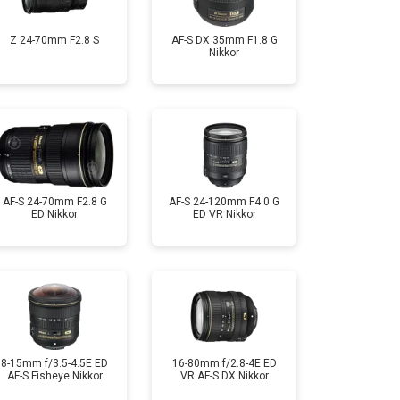
Z 24-70mm F2.8 S
AF-S DX 35mm F1.8 G
Nikkor
AF-S 24-70mm F2.8 G
AF-S 24-120mm F4.0 G
ED Nikkor
ED VR Nikkor
8-15mm f/3.5-4.5E ED
16-80mm f/2.8-4E ED
AF-S Fisheye Nikkor
VR AF-S DX Nikkor