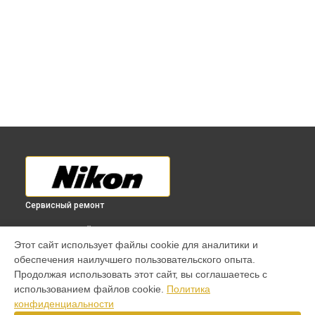
Сервисный ремонт
ВЫБЕРИ СВОЙ ГОРОД
Этот сайт использует файлы cookie для аналитики и
Восстановление узла фокусировки объектива 70-200mm
обеспечения наилучшего пользовательского опыта.
f/4G ED VR AF-S Nikkor Nikon в
Краснодаре
Продолжая использовать этот сайт, вы соглашаетесь с
Восстановление узла фокусировки объектива 70-200mm
использованием файлов cookie.
Политика
f/4G ED VR AF-S Nikkor Nikon в
Ростове-на-Дону
конфиденциальности
Восстановление узла фокусировки объектива 70-200mm