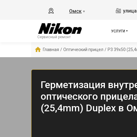
улица
Омск
▼
УСЛУГИ
Сервисный ремонт
Главная
/
Оптический прицел
/
P3 39x50 (25,
Герметизация внутр
оптического прицела
(25,4mm) Duplex в О