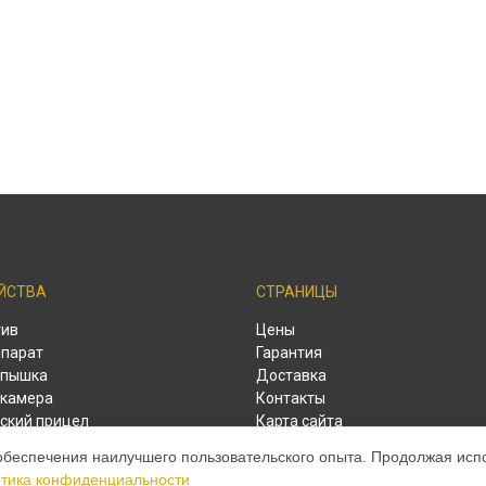
ЙСТВА
СТРАНИЦЫ
тив
Цены
парат
Гарантия
спышка
Доставка
камера
Контакты
ский прицел
Карта сайта
ый дальномер
обеспечения наилучшего пользовательского опыта. Продолжая испол
тика конфиденциальности