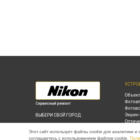
УСТРО
Объек
Фотоап
Сервисный ремонт
Фотов
Экшен-
ВЫБЕРИ СВОЙ ГОРОД
Оптиче
Герметизация внутренних компонентов
Лазерн
оптического прицела P3 39x50 (25,4mm)
Этот сайт использует файлы cookie для аналитики и 
Duplex Nikon в
Краснодаре
соглашаетесь с использованием файлов cookie.
Поли