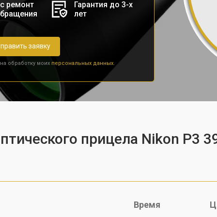
с ремонт
Гарантия до 3-х
обращения
лет
править заявку
 на обработку моих
персональных данных.
птического прицела Nikon P3 3
Время
Ц