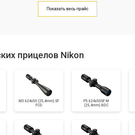
от 70 мин
о
Показать весь прайс
от 60 мин
о
от 170 мин
о
ких прицелов Nikon
от 60 мин
о
M3 624x50 (25,4mm) SF
P5 624x50SF M
FCD
(25,4mm) BDC